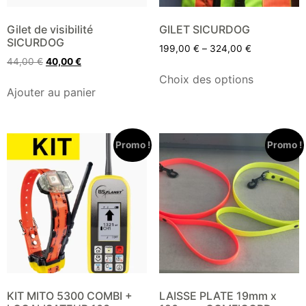
Gilet de visibilité
GILET SICURDOG
SICURDOG
199,00
€
–
324,00
€
44,00
€
40,00
€
Choix des options
Ajouter au panier
Promo !
Promo !
KIT MITO 5300 COMBI +
LAISSE PLATE 19mm x