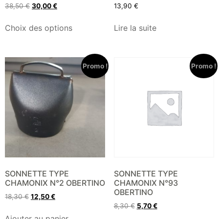
38,50
€
30,00
€
13,90
€
Choix des options
Lire la suite
Promo !
Promo !
SONNETTE TYPE
SONNETTE TYPE
CHAMONIX N°2 OBERTINO
CHAMONIX N°93
OBERTINO
18,30
€
12,50
€
8,30
€
5,70
€
Ajouter au panier