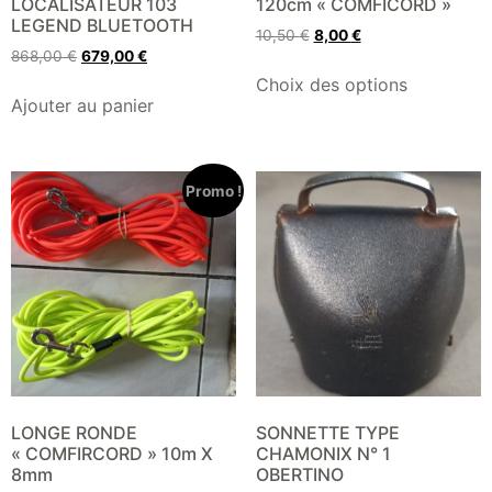
LOCALISATEUR 103
120cm « COMFICORD »
LEGEND BLUETOOTH
10,50
€
8,00
€
868,00
€
679,00
€
Choix des options
Ajouter au panier
Promo !
LONGE RONDE
SONNETTE TYPE
« COMFIRCORD » 10m X
CHAMONIX N° 1
8mm
OBERTINO